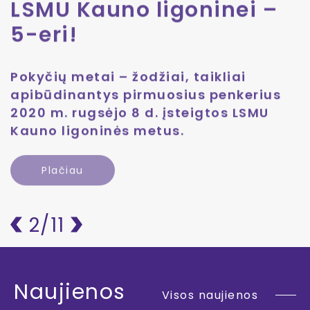
LSMU Kauno ligoninei –
5-eri!
Pokyčių metai – žodžiai, taikliai
apibūdinantys pirmuosius penkerius
2020 m. rugsėjo 8 d. įsteigtos LSMU
Kauno ligoninės metus.
Plačiau
2
/11
Naujienos
Visos naujienos