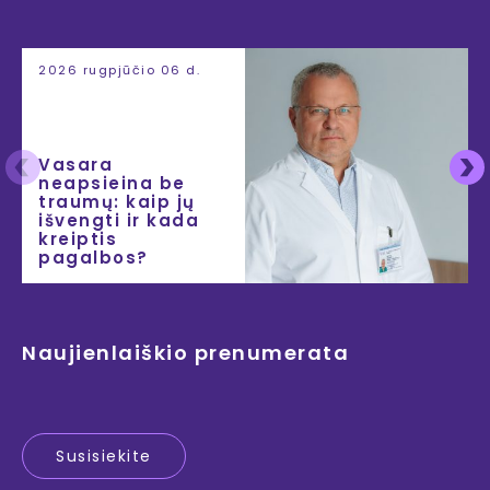
2026 rugpjūčio 06 d.
Vasara
neapsieina be
traumų: kaip jų
išvengti ir kada
kreiptis
pagalbos?
Naujienlaiškio prenumerata
Susisiekite