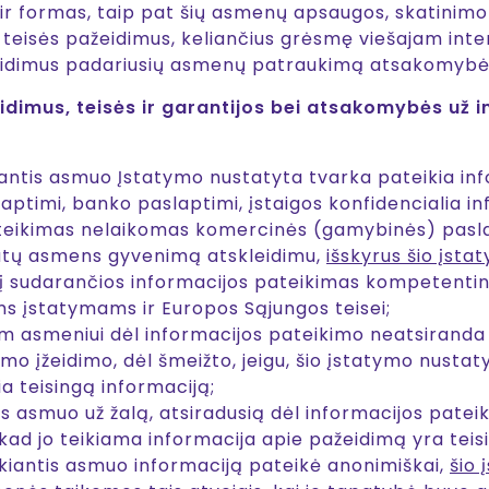
 ir formas, taip pat šių asmenų apsaugos, skatinimo
eisės pažeidimus, keliančius grėsmę viešajam interes
ažeidimus padariusių asmenų patraukimą atsakomybė
idimus, teisės ir garantijos bei atsakomybės už 
antis asmuo Įstatymo nustatyta tvarka pateikia inf
ptimi, banko paslaptimi, įstaigos konfidencialia in
teikimas nelaikomas komercinės (gamybinės) paslap
vatų asmens gyvenimą atskleidimu,
išskyrus šio įsta
tį sudarančios informacijos pateikimas kompetentinga
s įstatymams ir Europos Sąjungos teisei;
m asmeniui dėl informacijos pateikimo neatsiranda 
o įžeidimo, dėl šmeižto, jeigu, šio įstatymo nusta
ia teisingą informaciją;
 asmuo už žalą, atsiradusią dėl informacijos pateiki
ad jo teikiama informacija apie pažeidimą yra teis
ikiantis asmuo informaciją pateikė anonimiškai,
šio 