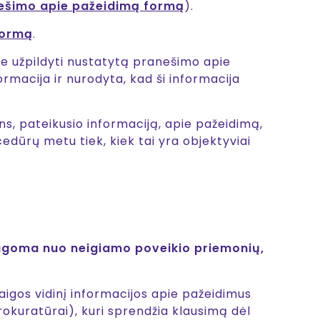
ešimo apie pažeidimą formą
).
formą
.
ne užpildyti nustatytą pranešimo apie
rmacija ir nurodyta, kad ši informacija
s, pateikusio informaciją, apie pažeidimą,
dūrų metu tiek, kiek tai yra objektyviai
augoma nuo neigiamo poveikio priemonių,
igos vidinį informacijos apie pažeidimus
rokuratūrai), kuri sprendžia klausimą dėl