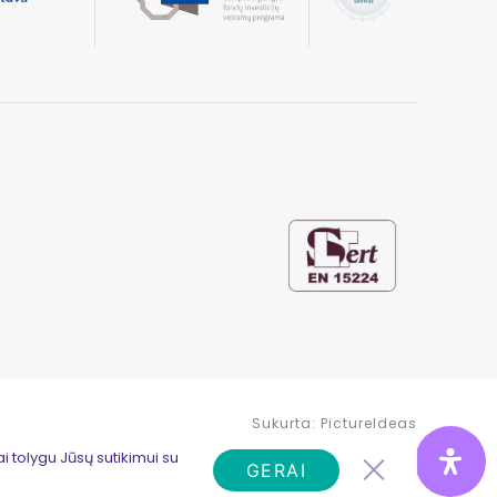
Sukurta:
PictureIdeas
i tolygu Jūsų sutikimui su
GERAI