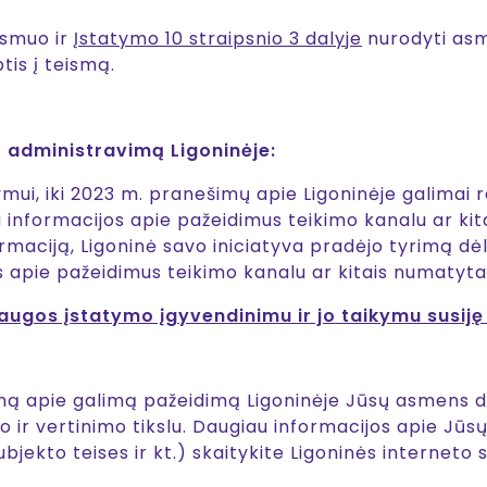
asmuo ir
Įstatymo 10 straipsnio 3 dalyje
nurodyti asm
tis į teismą.
o administravimą Ligoninėje:
tatymui, iki 2023 m. pranešimų apie Ligoninėje galim
iu informacijos apie pažeidimus teikimo kanalu ar k
maciją, Ligoninė savo iniciatyva pradėjo tyrimą dėl
s apie pažeidimus teikimo kanalu ar kitais numatyta
saugos įstatymo įgyvendinimu ir jo taikymu susiję
ą apie galimą pažeidimą Ligoninėje Jūsų asmens du
o ir vertinimo tikslu. Daugiau informacijos apie J
kto teises ir kt.) skaitykite Ligoninės interneto sve