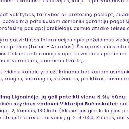
nės taikomos tais atvejais, kai jo tapatybė buvo ats
 pat valstybės, tarnybos ar profesinę paslaptį sud
e pažeidimą pateikusiam asmeniui garantijų pagal š
profesinę paslaptį atskleidęs asmuo atsako teisės 
 yra patvirtintas
Informacijos apie pažeidimus viešoj
kos aprašas
(toliau – Aprašas). Šis aprašas nustato 
 teikimo, informacijos apie pažeidimus priėmimo Li
imo ir sprendimų priėmimo tvarką.
 vidiniu kanalu yra užtikrinama bet kuriam asmeniui,
o, rangos, subrangos, stažuotės, praktikos, savanoriš
mą Ligoninėje, ją gali pateikti vienu iš šių būdų:
sės skyriaus vadovei Viktorijai Bučinskaitei:
pate
ių g. 2, Kaunas, 130 kab. (Akušerijos ginekologijos p
e atsiųsti adresu: Josvainių g. 2, 47144, Kaunas, 