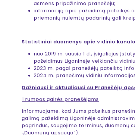
asmens pripažinimo pranešėju;
informaciją apie pažeidimą pateikęs 
priemonių nulemtų padarinių gali kreip
Statistiniai duomenys apie vidinio kanal
nuo 2019 m. sausio 1 d., įsigaliojus Įs
pažeidimus Ligoninėje veikiančiu vidin
2023 m. pagal pranešėjų pateiktą infor
2024 m. pranešimų vidiniu informacijo
Dažniausi ir aktualiausi su Pranešėjų ap
Trumpos gairės pranešėjams
Informuojame, kad Jums pateikus pranešim
galimą pažeidimą Ligoninėje administravim
pagrindus, saugojimo terminus, duomenų subje
,,
Duomenų apsauga
“).