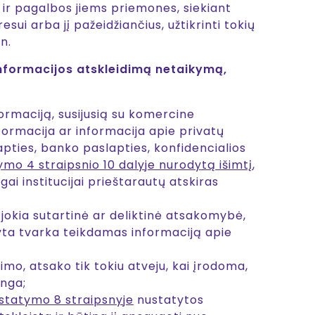
 ir pagalbos jiems priemones, siekiant
ui arba jį pažeidžiančius, užtikrinti tokių
n.
informacijos atskleidimą netaikymą,
ormaciją, susijusią su komercine
formacija ar informacija apie privatų
ties, banko paslapties, konfidencialios
tymo 4 straipsnio 10 dalyje nurodytą išimtį
,
i institucijai prieštarautų atskiras
jokia sutartinė ar deliktinė atsakomybė,
tyta tvarka teikdamas informaciją apie
mo, atsako tik tokiu atveju, kai įrodoma,
inga;
įstatymo 8 straipsnyje
nustatytos