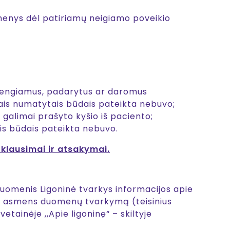
enys dėl patiriamų neigiamo poveikio
ai rengiamus, padarytus ar daromus
itais numatytais būdais pateikta nebuvo;
 galimai prašyto kyšio iš paciento;
is būdais pateikta nebuvo.
 klausimai ir atsakymai.
omenis Ligoninė tvarkys informacijos apie
ūsų asmens duomenų tvarkymą (teisinius
tainėje ,,Apie ligoninę“ – skiltyje