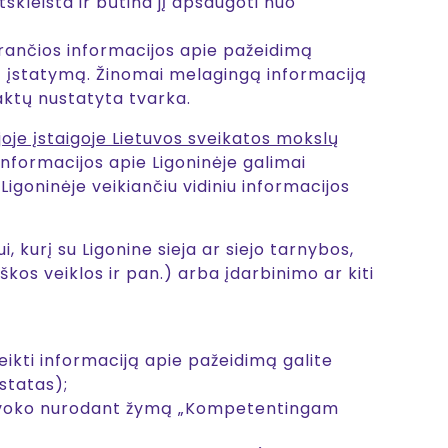
kleista ir būtina jį apsaugoti nuo
arančios informacijos apie pažeidimą
į įstatymą. Žinomai melagingą informaciją
aktų nustatyta tvarka.
oje įstaigoje Lietuvos sveikatos mokslų
informacijos apie Ligoninėje galimai
goninėje veikiančiu vidiniu informacijos
 kurį su Ligonine sieja ar siejo tarnybos,
kos veiklos ir pan.) arba įdarbinimo ar kiti
ikti informaciją apie pažeidimą galite
astatas);
ant voko nurodant žymą „Kompetentingam