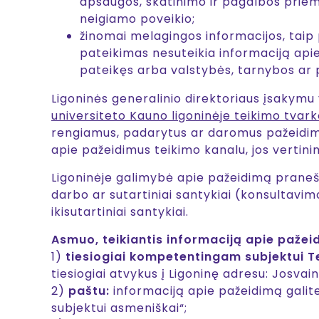
apsaugos, skatinimo ir pagalbos priemo
neigiamo poveikio;
žinomai melagingos informacijos, taip
pateikimas nesuteikia informaciją api
pateikęs arba valstybės, tarnybos ar 
Ligoninės generalinio direktoriaus įsakymu
universiteto Kauno ligoninėje teikimo tvar
rengiamus, padarytus ar daromus pažeidimus
apie pažeidimus teikimo kanalu, jos vertin
Ligoninėje galimybė apie pažeidimą pranešti
darbo ar sutartiniai santykiai (konsultavim
ikisutartiniai santykiai.
Asmuo, teikiantis informaciją apie pažeidi
1)
tiesiogiai kompetentingam subjektui Tei
tiesiogiai atvykus į Ligoninę adresu: Josvain
2)
paštu:
informaciją apie pažeidimą galit
subjektui asmeniškai“;