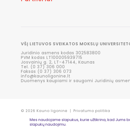
VŠĮ LIETUVOS SVEIKATOS MOKSLŲ UNIVERSITET
Juridinio asmens kodas 302583800
PVM kodas LT100005939715
Josvainių g. 2, LT-47144, Kaunas
Tel. (0 37) 306 000
Faksas (0 37) 306 073
info@kaunoligonine.lt
Duomenys kaupiami ir saugomi Juridinių asmen
© 2026 Kauno ligoninė
Privatumo politika
Mes naudojame slapukus, kurie užtikrina, kad Jums bus 
slapukų naudojimu.