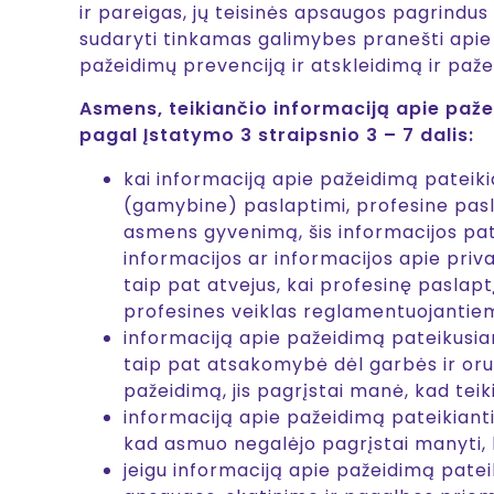
ir pareigas, jų teisinės apsaugos pagrindus
sudaryti tinkamas galimybes pranešti apie t
pažeidimų prevenciją ir atskleidimą ir p
Asmens, teikiančio informaciją apie paže
pagal Įstatymo 3 straipsnio 3 – 7 dalis:
kai informaciją apie pažeidimą pateiki
(gamybine) paslaptimi, profesine pasla
asmens gyvenimą, šis informacijos pa
informacijos ar informacijos apie pri
taip pat atvejus, kai profesinę paslap
profesines veiklas reglamentuojantiem
informaciją apie pažeidimą pateikusia
taip pat atsakomybė dėl garbės ir orum
pažeidimą, jis pagrįstai manė, kad teik
informaciją apie pažeidimą pateikiantis
kad asmuo negalėjo pagrįstai manyti, k
jeigu informaciją apie pažeidimą pate