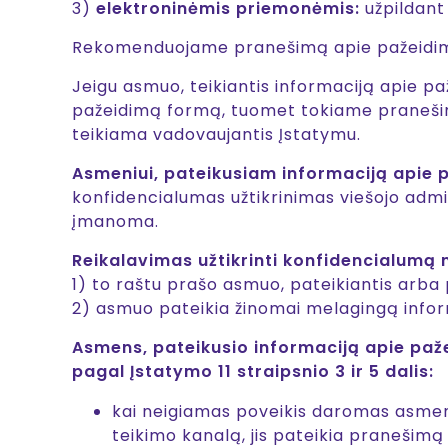
3)
elektroninėmis priemonėmis:
užpildant
Rekomenduojame pranešimą apie pažeidimą
Jeigu asmuo, teikiantis informaciją apie p
pažeidimą formą, tuomet tokiame pranešim
teikiama vadovaujantis Įstatymu.
Asmeniui, pateikusiam informaciją apie
konfidencialumas užtikrinimas viešojo admi
įmanoma.
Reikalavimas užtikrinti konfidencialumą 
1) to raštu prašo asmuo, pateikiantis arba
2) asmuo pateikia žinomai melagingą infor
Asmens, pateikusio informaciją apie paž
pagal Įstatymo 11 straipsnio 3 ir 5 dalis:
kai neigiamas poveikis daromas asmeni
teikimo kanalą, jis pateikia pranešimą