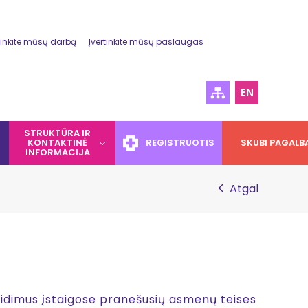
tinkite mūsų darbą
Įvertinkite mūsų paslaugas
EN
STRUKTŪRA IR
KONTAKTINĖ
REGISTRUOTIS
SKUBI PAGALB
INFORMACIJA
Atgal
eidimus įstaigose pranešusių asmenų teises