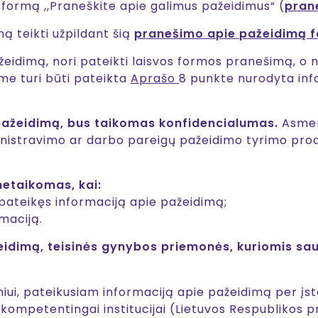
 formą ,,Praneškite apie galimus pažeidimus“ (
pran
 teikti užpildant šią
pranešimo apie pažeidimą 
ažeidimą, nori pateikti laisvos formos pranešimą, o 
e turi būti pateikta
Aprašo
8 punkte nurodyta info
 pažeidimą, bus taikomas konfidencialumas.
Asmen
nistravimo ar darbo pareigų pažeidimo tyrimo proce
netaikomas, kai:
 pateikęs informaciją apie pažeidimą;
maciją.
eidimą, teisinės gynybos priemonės, kuriomis s
ui, pateikusiam informaciją apie pažeidimą per įsta
 kompetentingai institucijai (Lietuvos Respublikos p