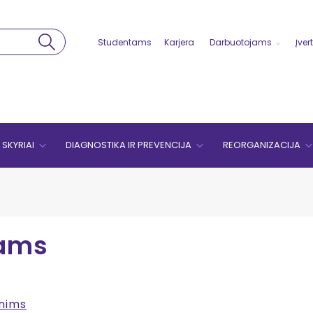
Studentams
Karjera
Darbuotojams
Įver
SKYRIAI
DIAGNOSTIKA IR PREVENCIJA
REORGANIZACIJA
tams
enims