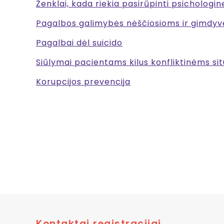
Ženklai, kada riekia pasirūpinti psichologin
Pagalbos galimybės nėščiosioms ir gimdy
Pagalbai dėl suicido
Siūlymai pacientams kilus konfliktinėms sit
Korupcijos prevencija
Kontaktai registracijai