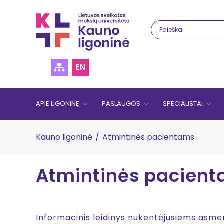
EN
APIE LIGONINĘ
PASLAUGOS
SPECIALISTAI
Kauno ligoninė
/
Atmintinės pacientams
Atmintinės pacien
Informacinis leidinys nukentėjusiems asm