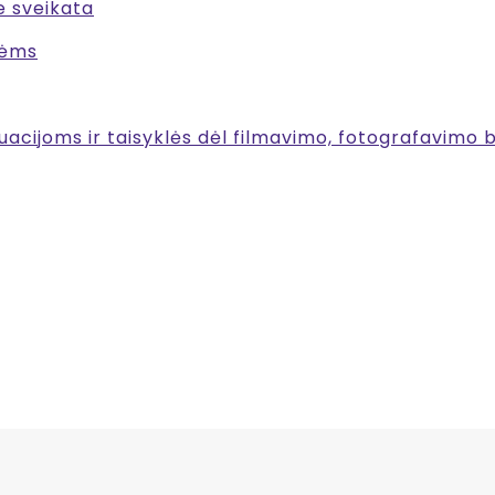
e sveikata
vėms
uacijoms ir taisyklės dėl filmavimo, fotografavimo b