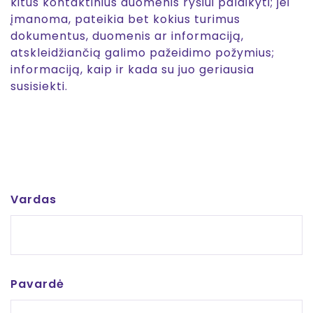
kitus kontaktinius duomenis ryšiui palaikyti; jei
įmanoma, pateikia bet kokius turimus
dokumentus, duomenis ar informaciją,
atskleidžiančią galimo pažeidimo požymius;
informaciją, kaip ir kada su juo geriausia
susisiekti.
Vardas
Pavardė