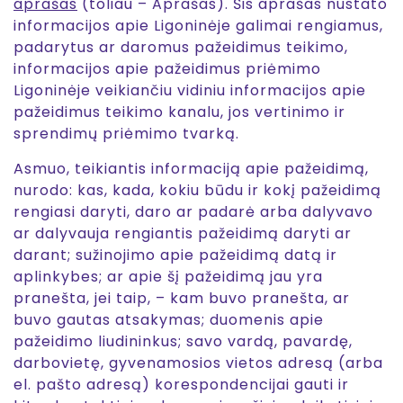
aprašas
(toliau – Aprašas). Šis aprašas nustato
informacijos apie Ligoninėje galimai rengiamus,
padarytus ar daromus pažeidimus teikimo,
informacijos apie pažeidimus priėmimo
Ligoninėje veikiančiu vidiniu informacijos apie
pažeidimus teikimo kanalu, jos vertinimo ir
sprendimų priėmimo tvarką.
Asmuo, teikiantis informaciją apie pažeidimą,
nurodo: kas, kada, kokiu būdu ir kokį pažeidimą
rengiasi daryti, daro ar padarė arba dalyvavo
ar dalyvauja rengiantis pažeidimą daryti ar
darant; sužinojimo apie pažeidimą datą ir
aplinkybes; ar apie šį pažeidimą jau yra
pranešta, jei taip, – kam buvo pranešta, ar
buvo gautas atsakymas; duomenis apie
pažeidimo liudininkus; savo vardą, pavardę,
darbovietę, gyvenamosios vietos adresą (arba
el. pašto adresą) korespondencijai gauti ir