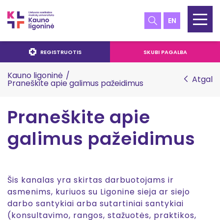
EN
REGISTRUOTIS
SKUBI PAGALBA
Kauno ligoninė
/
Atgal
Praneškite apie galimus pažeidimus
Praneškite apie
galimus pažeidimus
Šis kanalas yra skirtas darbuotojams ir
asmenims, kuriuos su Ligonine sieja ar siejo
darbo santykiai arba sutartiniai santykiai
(konsultavimo, rangos, stažuotės, praktikos,