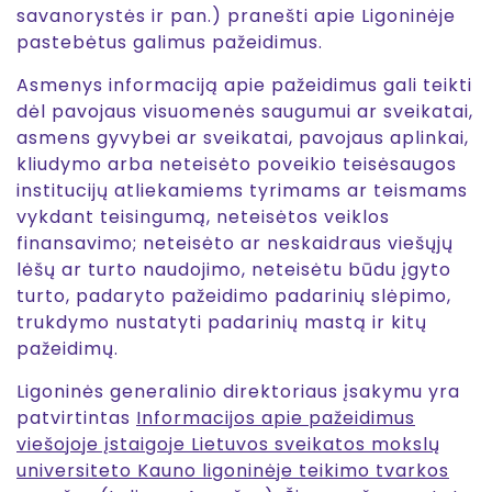
savanorystės ir pan.) pranešti apie Ligoninėje
pastebėtus galimus pažeidimus.
Asmenys informaciją apie pažeidimus gali teikti
dėl pavojaus visuomenės saugumui ar sveikatai,
asmens gyvybei ar sveikatai, pavojaus aplinkai,
kliudymo arba neteisėto poveikio teisėsaugos
institucijų atliekamiems tyrimams ar teismams
vykdant teisingumą, neteisėtos veiklos
finansavimo; neteisėto ar neskaidraus viešųjų
lėšų ar turto naudojimo, neteisėtu būdu įgyto
turto, padaryto pažeidimo padarinių slėpimo,
trukdymo nustatyti padarinių mastą ir kitų
pažeidimų.
Ligoninės generalinio direktoriaus įsakymu yra
patvirtintas
Informacijos apie pažeidimus
viešojoje įstaigoje Lietuvos sveikatos mokslų
universiteto Kauno ligoninėje teikimo tvarkos