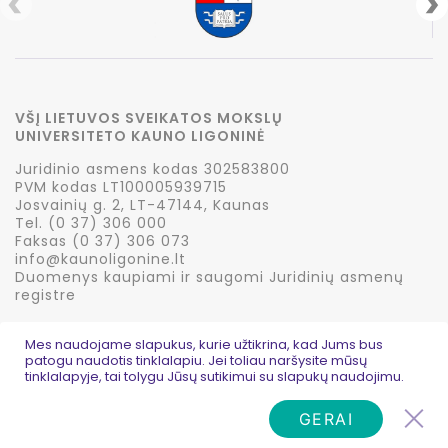
VŠĮ LIETUVOS SVEIKATOS MOKSLŲ
UNIVERSITETO KAUNO LIGONINĖ
Juridinio asmens kodas 302583800
PVM kodas LT100005939715
Josvainių g. 2, LT-47144, Kaunas
Tel. (0 37) 306 000
Faksas (0 37) 306 073
info@kaunoligonine.lt
Duomenys kaupiami ir saugomi Juridinių asmenų
registre
Mes naudojame slapukus, kurie užtikrina, kad Jums bus
patogu naudotis tinklalapiu. Jei toliau naršysite mūsų
tinklalapyje, tai tolygu Jūsų sutikimui su slapukų naudojimu.
© 2026 Kauno ligoninė
Privatumo politika
Sukurta:
PictureIdeas
GERAI