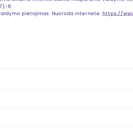
07)-6
valdymo plėtojimas. Nuoroda internete:
https://www