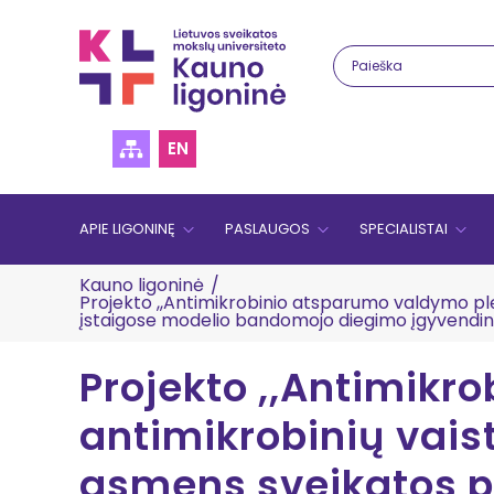
EN
APIE LIGONINĘ
PASLAUGOS
SPECIALISTAI
Kauno ligoninė
/
Projekto ,,Antimikrobinio atsparumo valdymo plė
įstaigose modelio bandomojo diegimo įgyvendi
Projekto ,,Antimikr
antimikrobinių vais
asmens sveikatos p