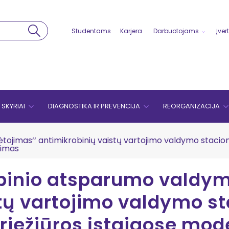
Studentams
Karjera
Darbuotojams
Įver
SKYRIAI
DIAGNOSTIKA IR PREVENCIJA
REORGANIZACIJA
tojimas‘‘ antimikrobinių vaistų vartojimo valdymo stacio
nimas
obinio atsparumo valdym
tų vartojimo valdymo s
riežiūros įstaigose mo