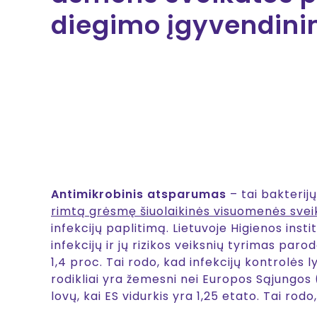
diegimo įgyvendin
Antimikrobinis atsparumas
– tai bakterij
rimtą grėsmę šiuolaikinės visuomenės svei
infekcijų paplitimą. Lietuvoje Higienos insti
infekcijų ir jų rizikos veiksnių tyrimas par
1,4 proc. Tai rodo, kad infekcijų kontrolės 
rodikliai yra žemesni nei Europos Sąjungos (
lovų, kai ES vidurkis yra 1,25 etato. Tai rod