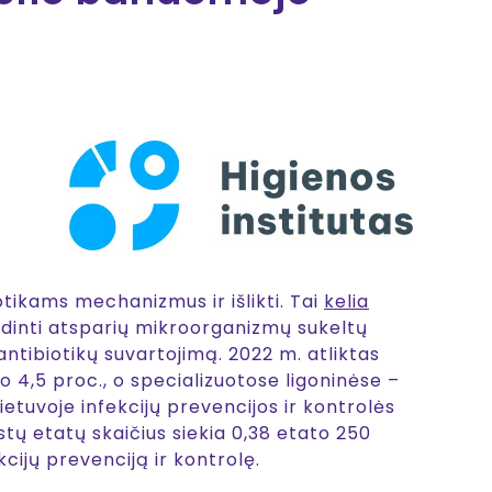
tikams mechanizmus ir išlikti. Tai
kelia
idinti atsparių mikroorganizmų sukeltų
 antibiotikų suvartojimą. 2022 m. atliktas
vo 4,5 proc., o specializuotose ligoninėse –
ietuvoje infekcijų prevencijos ir kontrolės
istų etatų skaičius siekia 0,38 etato 250
kcijų prevenciją ir kontrolę.