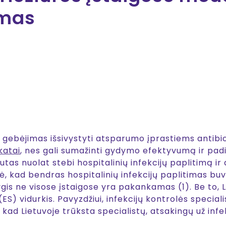
imas
ų gebėjimas išsivystyti atsparumo įprastiems antibio
katai
, nes gali sumažinti gydymo efektyvumą ir pad
tutas nuolat stebi hospitalinių infekcijų paplitimą ir
odė, kad bendras hospitalinių infekcijų paplitimas bu
lygis ne visose įstaigose yra pakankamas (1). Be to, L
ES) vidurkis. Pavyzdžiui, infekcijų kontrolės special
o, kad Lietuvoje trūksta specialistų, atsakingų už infe