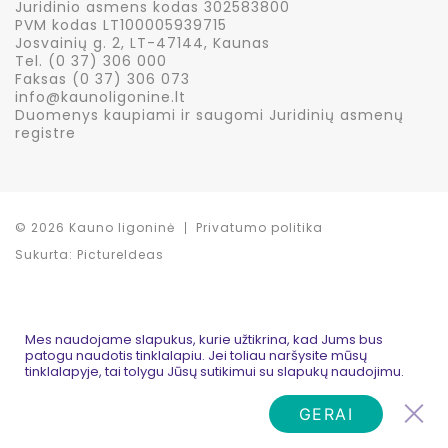
Juridinio asmens kodas 302583800
PVM kodas LT100005939715
Josvainių g. 2, LT-47144, Kaunas
Tel. (0 37) 306 000
Faksas (0 37) 306 073
info@kaunoligonine.lt
Duomenys kaupiami ir saugomi Juridinių asmenų
registre
© 2026 Kauno ligoninė
Privatumo politika
Sukurta:
PictureIdeas
Mes naudojame slapukus, kurie užtikrina, kad Jums bus
patogu naudotis tinklalapiu. Jei toliau naršysite mūsų
tinklalapyje, tai tolygu Jūsų sutikimui su slapukų naudojimu.
GERAI