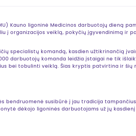
LSMU) Kauno ligoninė Medicinos darbuotojų dieną 
ėliu į organizacijos veiklą, pokyčių įgyvendinimą i
sričių specialistų komandą, kasdien užtikrinančią įv
000 darbuotojų komanda leidžia įstaigai ne tik išlai
s bei tobulinti veiklą. Šias kryptis patvirtina ir ši
ės bendruomenė susibūrė į jau tradicija tampančiu
uonytė dėkojo ligoninės darbuotojams už jų kasdienį 