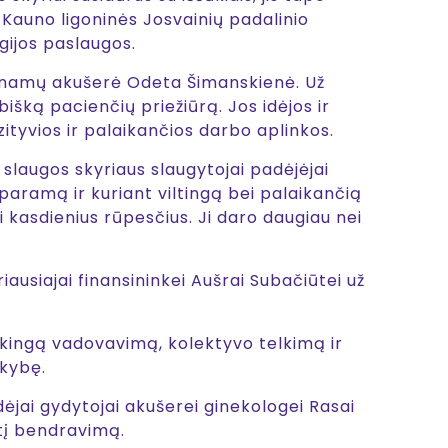
 Kauno ligoninės Josvainių padalinio
gijos paslaugos.
o namų akušerė Odeta Šimanskienė. Už
išką pacienčių priežiūrą. Jos idėjos ir
ityvios ir palaikančios darbo aplinkos.
slaugos skyriaus slaugytojai padėjėjai
paramą ir kuriant viltingą bei palaikančią
 kasdienius rūpesčius. Ji daro daugiau nei
ausiajai finansininkei Aušrai Subačiūtei už
sakingą vadovavimą, kolektyvo telkimą ir
okybę.
jai gydytojai akušerei ginekologei Rasai
ntį bendravimą.