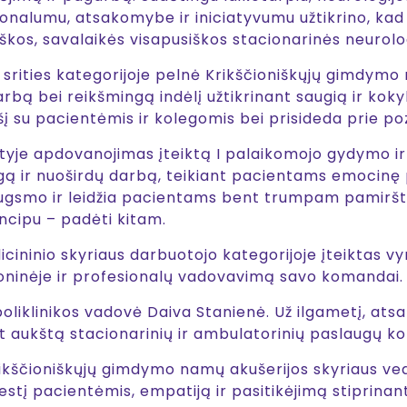
ionalumu, atsakomybe ir iniciatyvumu užtikrino, kad
škos, savalaikės visapusiškos stacionarinės neurolo
srities kategorijoje pelnė Krikščioniškųjų gimdym
bą bei reikšmingą indėlį užtikrinant saugią ir kokyb
į su pacientėmis ir kolegomis bei prisideda prie poz
tyje apdovanojimas įteiktą I palaikomojo gydymo ir 
ngą ir nuoširdų darbą, teikiant pacientams emocinę 
iaugsmo ir leidžia pacientams bent trumpam pamiršti
cipu – padėti kitam.
inio skyriaus darbuotojo kategorijoje įteiktas vyri
oninėje ir profesionalų vadovavimą savo komandai.
poliklinikos vadovė Daiva Stanienė. Už ilgametį, at
t aukštą stacionarinių ir ambulatorinių paslaugų k
kščioniškųjų gimdymo namų akušerijos skyriaus vedė
estį pacientėmis, empatiją ir pasitikėjimą stiprina