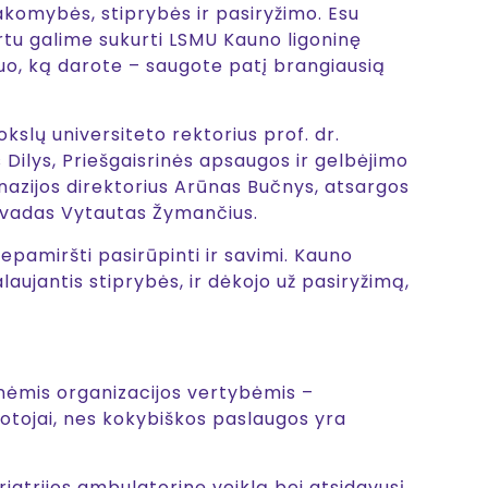
akomybės, stiprybės ir pasiryžimo. Esu
rtu galime sukurti LSMU Kauno ligoninę
 tuo, ką darote – saugote patį brangiausią
kslų universiteto rektorius prof. dr.
ilys, Priešgaisrinės apsaugos ir gelbėjimo
azijos direktorius Arūnas Bučnys, atsargos
es vadas Vytautas Žymančius.
epamiršti pasirūpinti ir savimi. Kauno
aujantis stiprybės, ir dėkojo už pasiryžimą,
nėmis organizacijos vertybėmis –
otojai, nes kokybiškos paslaugos yra
trijos ambulatorinę veiklą bei atsidavusį