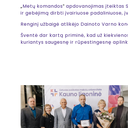
„
Metų komandos
apdovanojimas įteiktas S
“
ir gebėjimą dirbti įvairiuose padaliniuose,
Renginį užbaigė atlikėjo Dainoto Varno kon
Šventė dar kartą priminė, kad už kiekvienos
kuriantys saugesnę ir rūpestingesnę aplin