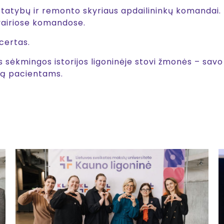
tatybų ir remonto skyriaus apdailininkų komandai. U
 įvairiose komandose.
certas.
 sėkmingos istorijos ligoninėje stovi žmonės – savo 
ką pacientams.