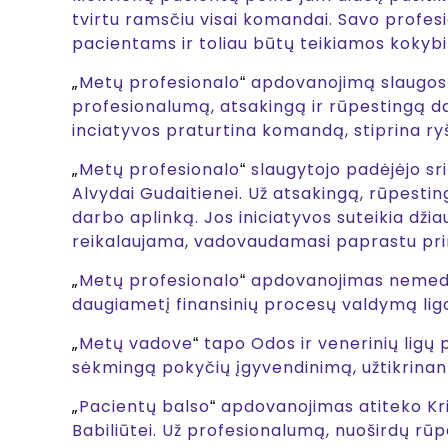
tvirtu ramsčiu visai komandai. Savo profes
pacientams ir toliau būtų teikiamos kokybi
„
Metų profesionalo
apdovanojimą slaugos 
“
profesionalumą, atsakingą ir rūpestingą dar
inciatyvos praturtina komandą, stiprina ryš
„
Metų profesionalo
slaugytojo padėjėjo sri
“
Alvydai Gudaitienei. Už atsakingą, rūpesti
darbo aplinką. Jos iniciatyvos suteikia dž
reikalaujama, vadovaudamasi paprastu prin
„
Metų profesionalo
apdovanojimas nemedicin
“
daugiametį finansinių procesų valdymą lig
„
Metų vadove
tapo Odos ir venerinių ligų 
“
sėkmingą pokyčių įgyvendinimą, užtikrinan
„
Pacientų balso
apdovanojimas atiteko Kri
“
Babiliūtei. Už profesionalumą, nuoširdų rūp