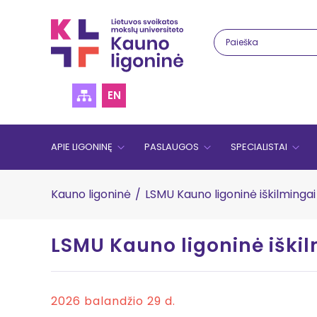
EN
APIE LIGONINĘ
PASLAUGOS
SPECIALISTAI
Kauno ligoninė
/
LSMU Kauno ligoninė iškilminga
LSMU Kauno ligoninė iški
2026 balandžio 29 d.