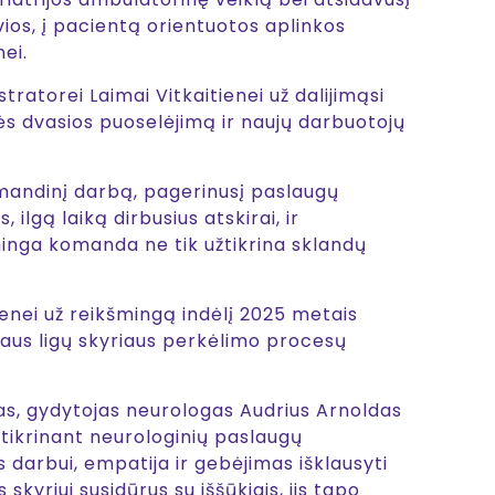
ios, į pacientą orientuotos aplinkos
ei.
ratorei Laimai Vitkaitienei už dalijimąsi
ės dvasios puoselėjimą ir naujų darbuotojų
omandinį darbą, pagerinusį paslaugų
ilgą laiką dirbusius atskirai, ir
inga komanda ne tik užtikrina sklandų
nei už reikšmingą indėlį 2025 metais
idaus ligų skyriaus perkėlimo procesų
jas, gydytojas neurologas Audrius Arnoldas
žtikrinant neurologinių paslaugų
darbui, empatija ir gebėjimas išklausyti
kyriui susidūrus su iššūkiais, jis tapo