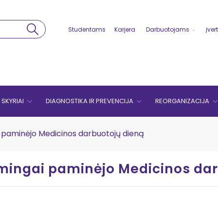
Studentams
Karjera
Darbuotojams
Įver
SKYRIAI
DIAGNOSTIKA IR PREVENCIJA
REORGANIZACIJA
i paminėjo Medicinos darbuotojų dieną
lmingai paminėjo Medicinos da