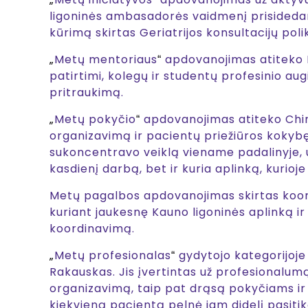
ligoninės ambasadorės vaidmenį prisidedant
kūrimą skirtas Geriatrijos konsultacijų poli
„
Metų mentoriaus
apdovanojimas atiteko Ne
“
patirtimi, kolegų ir studentų profesinio a
pritraukimą.
„
Metų pokyčio
apdovanojimas atiteko Chiru
“
organizavimą ir pacientų priežiūros kokybę. S
sukoncentravo veiklą viename padalinyje, 
kasdienį darbą, bet ir kuria aplinką, kurioje
Metų pagalbos apdovanojimas skirtas koord
kuriant jaukesnę Kauno ligoninės aplinką ir
koordinavimą.
„
Metų profesionalas
gydytojo kategorijoje 
“
Rakauskas. Jis įvertintas už profesionalumą
organizavimą, taip pat drąsą pokyčiams ir 
kiekvieną pacientą pelnė jam didelį pasitikė