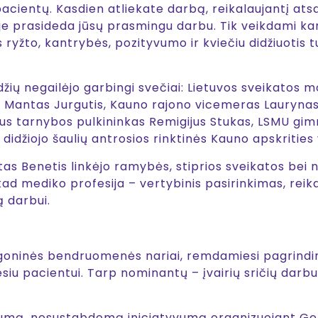
pacientų. Kasdien atliekate darbą, reikalaujantį ats
nėje prasideda jūsų prasmingu darbu. Tik veikdami ka
ms ryžto, kantrybės, pozityvumo ir kviečiu didžiuotis
žių negailėjo garbingi svečiai: Lietuvos sveikatos mo
Mantas Jurgutis, Kauno rajono vicemeras Laurynas D
us tarnybos pulkininkas Remigijus Stukas, LSMU gimn
 didžiojo šaulių antrosios rinktinės Kauno apskriti
tas Benetis linkėjo ramybės, stiprios sveikatos bei n
d mediko profesija – vertybinis pasirinkimas, reikal
 darbui.
goninės bendruomenės nariai, remdamiesi pagrindi
u pacientui. Tarp nominantų – įvairių sričių darbu
mą, nesustabdomą iniciatyvumą organizuojant Geria