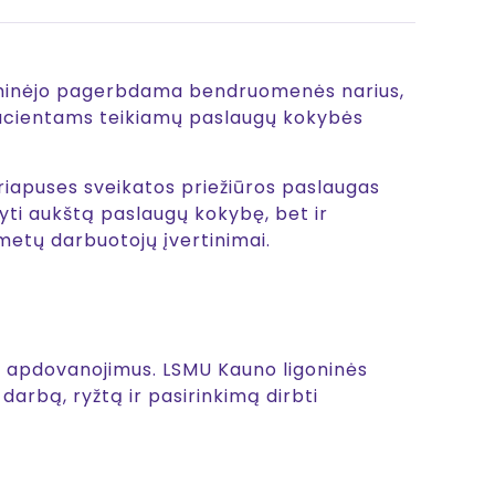
paminėjo pagerbdama bendruomenės narius,
r pacientams teikiamų paslaugų kokybės
airiapuses sveikatos priežiūros paslaugas
kyti aukštą paslaugų kokybę, bet ir
ų metų darbuotojų įvertinimai.
s apdovanojimus. LSMU Kauno ligoninės
darbą, ryžtą ir pasirinkimą dirbti