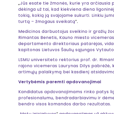
„
Jūs esate tie žmonės, kurie yra arčiausia 
dėkinga už tai, kad kiekviena diena ligoni
tokią, kokią ją svajojame sukurti. Linkiu ju
turtą – žmogaus sveikatą
“.
Medicinos darbuotojus sveikino ir gražių žod
Rimantas Benetis, Kauno miesto vicemeras 
departamento direktoriaus patarėjas, vida
kapitonas Lietuvos Šaulių sąjungos Vytauto
LSMU universiteto rektorius prof. dr. Riman
rajono vicemeras Laurynas Dilys pabrėžė, ka
artimųjų palaikymą bei kasdienį atsidavimą
Vertybėmis paremti apdovanojimai
Kandidatus apdovanojimams rinko patys li
profesionalumu, bendradarbiavimu ir dėmesi
bendro visos komandos darbo rezultatas.
„
Metų iniciatyvos
apdovanojimas už aktyvu
“