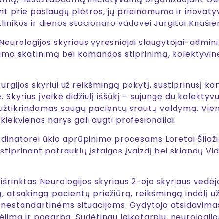
 prie paslaugų plėtros, jų prieinamumo ir inovatyv
klinikos ir dienos stacionaro vadovei Jurgitai Knašien
urologijos skyriaus vyresniajai slaugytojai-administ
ugimo skatinimą bei komandos stiprinimą, kolektyvin
rgijos skyriui už reikšmingą pokytį, sustiprinusį k
kyrius įveikė didžiulį iššūkį – sujungė du kolektyvus, 
užtikrindamas saugų pacientų srautų valdymą. Vien
 kiekvienas narys gali augti profesionaliai.
inatorei ūkio aprūpinimo procesams Loretai Šliažie
 stiprinant patrauklų įstaigos įvaizdį bei sklandų V
išrinktas Neurologijos skyriaus 2-ojo skyriaus vedė
, atsakingą pacientų priežiūrą, reikšmingą indėlį u
nestandartinėms situacijoms. Gydytojo atsidavimas 
jimą ir pagarbą. Sudėtingu laikotarpiu, neurologijos s