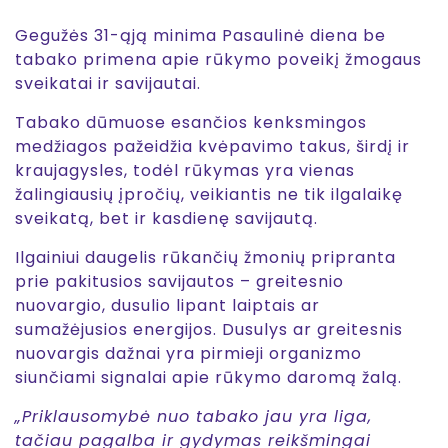
Gegužės 31-ąją minima Pasaulinė diena be
tabako primena apie rūkymo poveikį žmogaus
sveikatai ir savijautai.
Tabako dūmuose esančios kenksmingos
medžiagos pažeidžia kvėpavimo takus, širdį ir
kraujagysles, todėl rūkymas yra vienas
žalingiausių įpročių, veikiantis ne tik ilgalaikę
sveikatą, bet ir kasdienę savijautą.
Ilgainiui daugelis rūkančių žmonių pripranta
prie pakitusios savijautos – greitesnio
nuovargio, dusulio lipant laiptais ar
sumažėjusios energijos. Dusulys ar greitesnis
nuovargis dažnai yra pirmieji organizmo
siunčiami signalai apie rūkymo daromą žalą.
„Priklausomybė nuo tabako jau yra liga,
tačiau pagalba ir gydymas reikšmingai