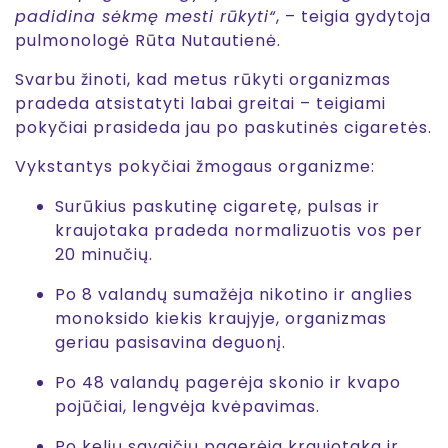
padidina sėkmę mesti rūkyti“
, – teigia
gydytoja
pulmonologė
Rūta Nutautienė.
Svarbu žinoti, kad metus rūkyti organizmas
pradeda atsistatyti labai greitai – teigiami
pokyčiai prasideda jau po paskutinės cigaretės.
Vykstantys pokyčiai žmogaus organizme:
Surūkius paskutinę cigaretę, pulsas ir
kraujotaka pradeda normalizuotis vos per
20 minučių.
Po 8 valandų sumažėja nikotino ir anglies
monoksido kiekis kraujyje, organizmas
geriau pasisavina deguonį
.
Po 48 valandų pagerėja skonio ir kvapo
pojūčiai, lengvėja kvėpavimas.
Po kelių savaičių pagerėja kraujotaka ir