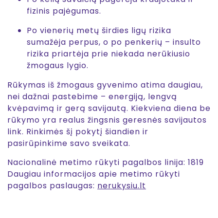
fizinis pajėgumas.
Po vienerių metų širdies ligų rizika
sumažėja perpus, o po penkerių – insulto
rizika priartėja prie niekada nerūkiusio
žmogaus lygio.
Rūkymas iš žmogaus gyvenimo atima daugiau,
nei dažnai pastebime – energiją, lengvą
kvėpavimą ir gerą savijautą. Kiekviena diena be
rūkymo yra realus žingsnis geresnės savijautos
link. Rinkimės šį pokytį šiandien ir
pasirūpinkime savo sveikata.
Nacionalinė metimo rūkyti pagalbos linija: 1819
Daugiau informacijos apie metimo rūkyti
pagalbos paslaugas:
nerukysiu.lt