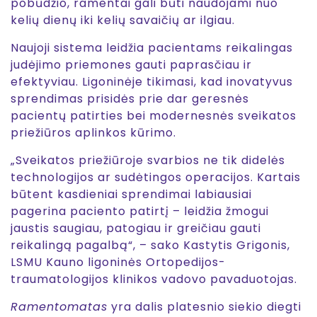
pobūdžio, ramentai gali būti naudojami nuo
kelių dienų iki kelių savaičių ar ilgiau.
Naujoji sistema leidžia pacientams reikalingas
judėjimo priemones gauti paprasčiau ir
efektyviau. Ligoninėje tikimasi, kad inovatyvus
sprendimas prisidės prie dar geresnės
pacientų patirties bei modernesnės sveikatos
priežiūros aplinkos kūrimo.
„Sveikatos priežiūroje svarbios ne tik didelės
technologijos ar sudėtingos operacijos. Kartais
būtent kasdieniai sprendimai labiausiai
pagerina paciento patirtį – leidžia žmogui
jaustis saugiau, patogiau ir greičiau gauti
reikalingą pagalbą“, – sako Kastytis Grigonis,
LSMU Kauno ligoninės Ortopedijos-
traumatologijos klinikos vadovo pavaduotojas.
Ramentomatas
yra dalis platesnio siekio diegti