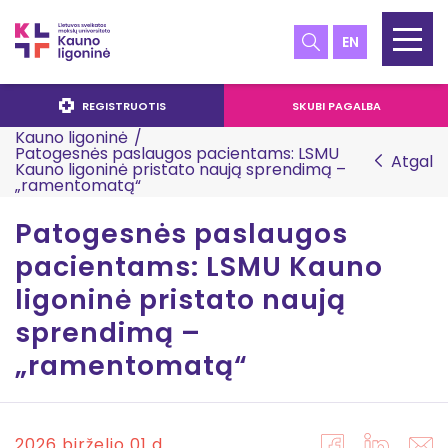
EN
REGISTRUOTIS
SKUBI PAGALBA
Kauno ligoninė
/
Patogesnės paslaugos pacientams: LSMU
Atgal
Kauno ligoninė pristato naują sprendimą –
„ramentomatą“
Patogesnės paslaugos
pacientams: LSMU Kauno
ligoninė pristato naują
sprendimą –
„ramentomatą“
2026 birželio 01 d.