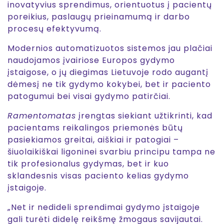
inovatyvius sprendimus, orientuotus į pacientų
poreikius, paslaugų prieinamumą ir darbo
procesų efektyvumą.
Modernios automatizuotos sistemos jau plačiai
naudojamos įvairiose Europos gydymo
įstaigose, o jų diegimas Lietuvoje rodo augantį
dėmesį ne tik gydymo kokybei, bet ir paciento
patogumui bei visai gydymo patirčiai.
Ramentomatas
įrengtas siekiant užtikrinti, kad
pacientams reikalingos priemonės būtų
pasiekiamos greitai, aiškiai ir patogiai –
šiuolaikiškai ligoninei svarbiu principu tampa ne
tik profesionalus gydymas, bet ir kuo
sklandesnis visas paciento kelias gydymo
įstaigoje.
„Net ir nedideli sprendimai gydymo įstaigoje
gali turėti didelę reikšmę žmogaus savijautai.