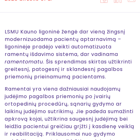
LSMU Kauno ligoninė žengė dar vieną žingsnį
modernizuodama pacientų aptarnavimą –
ligoninėje pradėjo veikti automatizuota
ramentų išdavimo sistema, dar vadinama
ramentomatu
. Šis sprendimas skirtas užtikrinti
greitesnį, patogesnį ir sklandesnį pagalbos
priemonių prieinamumą pacientams.
Ramentai yra viena dažniausiai naudojamų
judėjimo pagalbos priemonių po įvairių
ortopedinių procedūrų, sąnarių gydymo ar
laikinų judėjimo sutrikimų. Jie padeda sumažinti
apkrovą kojai, užtikrina saugesnį judėjimą bei
leidžia pacientui greičiau grįžti į kasdienę veiklą
ir reabilitaciją. Priklausomai nuo gydymo