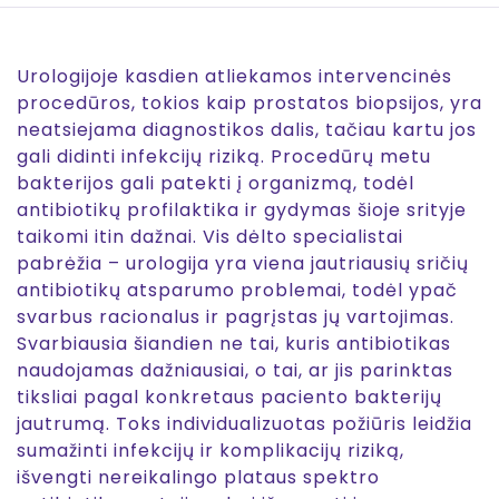
Urologijoje kasdien atliekamos intervencinės
procedūros, tokios kaip prostatos biopsijos, yra
neatsiejama diagnostikos dalis, tačiau kartu jos
gali didinti infekcijų riziką. Procedūrų metu
bakterijos gali patekti į organizmą, todėl
antibiotikų profilaktika ir gydymas šioje srityje
taikomi itin dažnai. Vis dėlto specialistai
pabrėžia – urologija yra viena jautriausių sričių
antibiotikų atsparumo problemai, todėl ypač
svarbus racionalus ir pagrįstas jų vartojimas.
Svarbiausia šiandien ne tai, kuris antibiotikas
naudojamas dažniausiai, o tai, ar jis parinktas
tiksliai pagal konkretaus paciento bakterijų
jautrumą. Toks individualizuotas požiūris leidžia
sumažinti infekcijų ir komplikacijų riziką,
išvengti nereikalingo plataus spektro