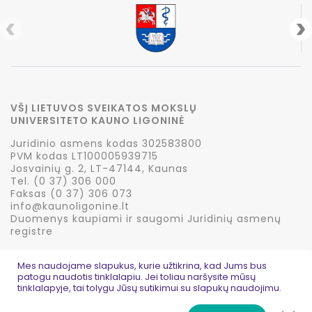
VŠĮ LIETUVOS SVEIKATOS MOKSLŲ
UNIVERSITETO KAUNO LIGONINĖ
Juridinio asmens kodas 302583800
PVM kodas LT100005939715
Josvainių g. 2, LT-47144, Kaunas
Tel. (0 37) 306 000
Faksas (0 37) 306 073
info@kaunoligonine.lt
Duomenys kaupiami ir saugomi Juridinių asmenų
registre
Mes naudojame slapukus, kurie užtikrina, kad Jums bus
patogu naudotis tinklalapiu. Jei toliau naršysite mūsų
tinklalapyje, tai tolygu Jūsų sutikimui su slapukų naudojimu.
© 2026 Kauno ligoninė
Privatumo politika