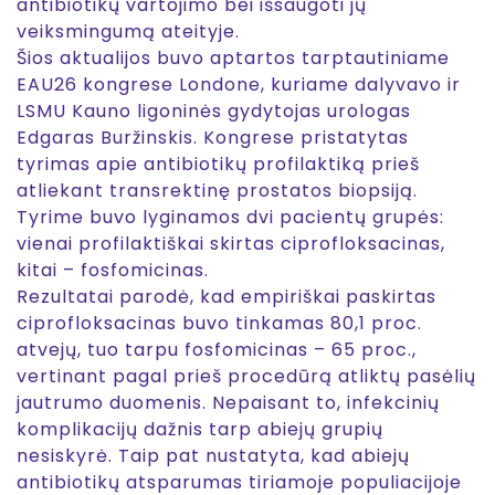
antibiotikų vartojimo bei išsaugoti jų
veiksmingumą ateityje.
Šios aktualijos buvo aptartos tarptautiniame
EAU26 kongrese Londone, kuriame dalyvavo ir
LSMU Kauno ligoninės gydytojas urologas
Edgaras Buržinskis. Kongrese pristatytas
tyrimas apie antibiotikų profilaktiką prieš
atliekant transrektinę prostatos biopsiją.
Tyrime buvo lyginamos dvi pacientų grupės:
vienai profilaktiškai skirtas ciprofloksacinas,
kitai – fosfomicinas.
Rezultatai parodė, kad empiriškai paskirtas
ciprofloksacinas buvo tinkamas 80,1 proc.
atvejų, tuo tarpu fosfomicinas – 65 proc.,
vertinant pagal prieš procedūrą atliktų pasėlių
jautrumo duomenis. Nepaisant to, infekcinių
komplikacijų dažnis tarp abiejų grupių
nesiskyrė. Taip pat nustatyta, kad abiejų
antibiotikų atsparumas tiriamoje populiacijoje