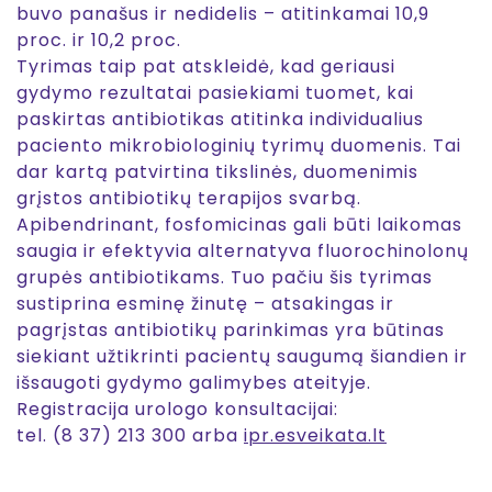
buvo panašus ir nedidelis – atitinkamai 10,9
proc. ir 10,2 proc.
Tyrimas taip pat atskleidė, kad geriausi
gydymo rezultatai pasiekiami tuomet, kai
paskirtas antibiotikas atitinka individualius
paciento mikrobiologinių tyrimų duomenis. Tai
dar kartą patvirtina tikslinės, duomenimis
grįstos antibiotikų terapijos svarbą.
Apibendrinant, fosfomicinas gali būti laikomas
saugia ir efektyvia alternatyva fluorochinolonų
grupės antibiotikams. Tuo pačiu šis tyrimas
sustiprina esminę žinutę – atsakingas ir
pagrįstas antibiotikų parinkimas yra būtinas
siekiant užtikrinti pacientų saugumą šiandien ir
išsaugoti gydymo galimybes ateityje.
Registracija urologo konsultacijai:
tel. (8 37) 213 300 arba
ipr.esveikata.lt