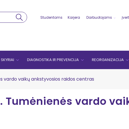
Studentams
Karjera
Darbuotojams
Įver
SKYRIAI
DIAGNOSTIKA IR PREVENCIJA
REORGANIZACIJA
ės vardo vaikų ankstyvosios raidos centras
 V. Tumėnienės vardo va