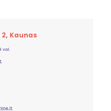
. 2, Kaunas
9 val.
t
ine.lt