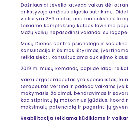
Dažniausiai tėveliai atveda vaikus dėl atra
ankstyvojo amžiaus elgesio sutrikimų. Didelę
vaikui yra 2–3 metai, nes kuo anksčiau kre
teikiame kompleksinę kalbos lavinimo pagal
Mažų vaikų nepasodinsi valandai su logopedu
Mūsų Dienos centre psichologė ir socialinė d
konsultacija ir šeimos ištyrimas, įvertinam
reikia siekti, konsultuojama auklėjimo klaus
2019 m. mūsų komandą papildė labai reikali
Vaikų ergoterapeutas yra specialistas, kuri
terapeutas vertina ir padeda vaikams įveikti
mokymasis, žaidimai, bendravimas ir savaran
kad stiprintų jų motorinius įgūdžius, koordi
maksimalų potencialą ir pagerinti jų gyveni
Reabilitacija teikiama kūdikiams ir vaika