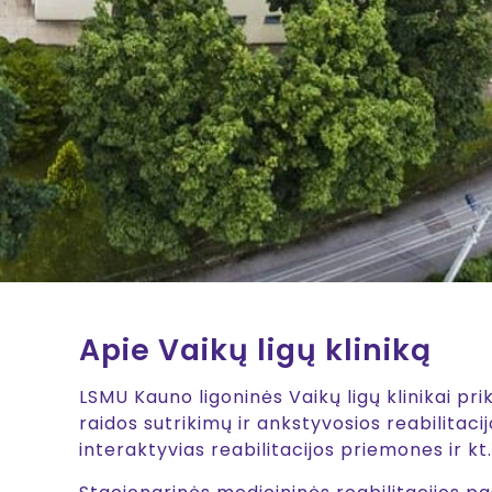
Apie Vaikų ligų kliniką
LSMU Kauno ligoninės Vaikų ligų klinikai pr
raidos sutrikimų ir ankstyvosios reabilitac
interaktyvias reabilitacijos priemones ir k