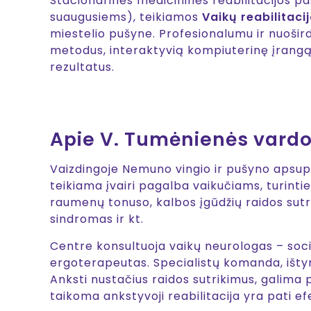
Stacionarinės medicininės reabilitacijos pa
suaugusiems), teikiamos
Vaikų reabilitaci
miestelio pušyne. Profesionalumu ir nuoši
metodus, interaktyvią kompiuterinę įrangą,
rezultatus.
Apie V. Tumėnienės vardo
Vaizdingoje Nemuno vingio ir pušyno apsup
teikiama įvairi pagalba vaikučiams, turintie
raumenų tonuso, kalbos įgūdžių raidos sutr
sindromas ir kt.
Centre konsultuoja vaikų neurologas – socia
ergoterapeutas. Specialistų komanda, ištyr
Anksti nustačius raidos sutrikimus, galima 
taikoma ankstyvoji reabilitacija yra pati ef