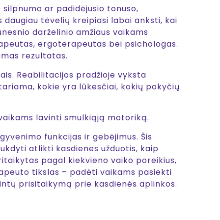
ų silpnumo ar padidėjusio tonuso,
daugiau tėvelių kreipiasi labai anksti, kai
unesnio darželinio amžiaus vaikams
erapeutas, ergoterapeutas bei psichologas.
amas rezultatas.
ais. Reabilitacijos pradžioje vyksta
tariama, kokie yra lūkesčiai, kokių pokyčių
aikams lavinti smulkiąją motoriką.
 gyvenimo funkcijas ir gebėjimus. Šis
ukdyti atlikti kasdienes užduotis, kaip
itaikytas pagal kiekvieno vaiko poreikius,
erapeuto tikslas – padėti vaikams pasiekti
intų prisitaikymą prie kasdienės aplinkos.