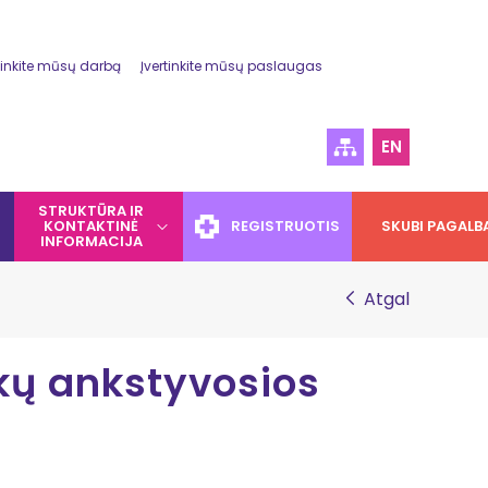
tinkite mūsų darbą
Įvertinkite mūsų paslaugas
EN
STRUKTŪRA IR
KONTAKTINĖ
REGISTRUOTIS
SKUBI PAGALB
INFORMACIJA
Atgal
ikų ankstyvosios