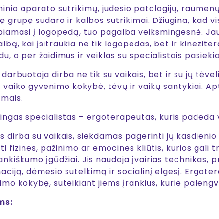
minio aparato sutrikimų, judesio patologijų, raumen
 grupę sudaro ir kalbos sutrikimai. Džiugina, kad vis 
ipiamasi į logopedą, tuo pagalba veiksmingesnė. Ja
bą, kai įsitraukia ne tik logopedas, bet ir kinezit
, o per žaidimus ir veiklas su specialistais pasieki
arbuotoja dirba ne tik su vaikais, bet ir su jų tėveli
a vaiko gyvenimo kokybė, tėvų ir vaikų santykiai. Ap
imais.
ngas specialistas – ergoterapeutas, kuris padeda v
s dirba su vaikais, siekdamas pagerinti jų kasdienio
 fizines, pažinimo ar emocines kliūtis, kurios gali tr
kiškumo įgūdžiai. Jis naudoja įvairias technikas, pr
naciją, dėmesio sutelkimą ir socialinį elgesį. Ergot
mo kokybę, suteikiant jiems įrankius, kurie palengv
ms: