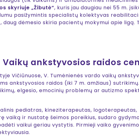
slaugos (tik vaikams) ir ambulatorinės medicininės 
jos skyriuje „Žibutė“
, kuris jau daugiau nei 55 m. įs
rdumu pasižymintis specialistų kolektyvas reabilit
 daug dėmesio skiria pacientų mokymui apie ligą. Ta
 Vaikų ankstyvosios raidos ce
tyje Vičiūnuose, V. Tumėnienės vardo vaikų ankstyv
ms ankstyvosios raidos (iki 7 m. amžiaus) sutrikimų.
ikimų, elgesio, emocinių problemų ar autizmo spekt
linis pediatras, kineziterapeutas, logoterapeutas, 
ę vaiką ir nustatę šeimos poreikius, sudaro gydymo,
padėti vaikui geriau vystytis. Pirmieji vaiko gyveni
ektyviausia.