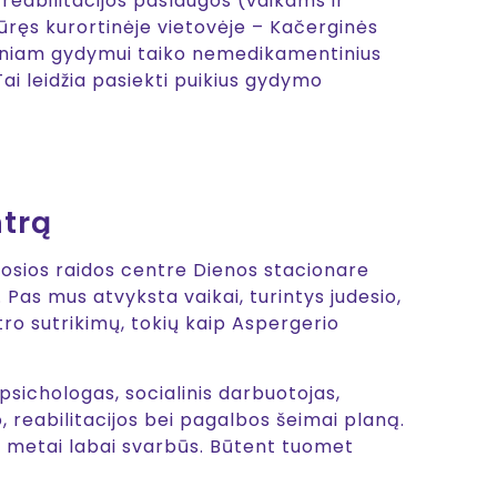
reabilitacijos paslaugos (vaikams ir
ikūręs kurortinėje vietovėje – Kačerginės
aciniam gydymui taiko nemedikamentinius
i leidžia pasiekti puikius gydymo
ntrą
osios raidos centre Dienos stacionare
 Pas mus atvyksta vaikai, turintys judesio,
ro sutrikimų, tokių kaip Aspergerio
psichologas, socialinis darbuotojas,
 reabilitacijos bei pagalbos šeimai planą.
mo metai labai svarbūs. Būtent tuomet