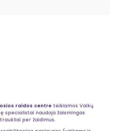
osios raidos centre
teikiamos Vaikų
rę specialistai naudoja žaismingas
raukliai per žaidimus.