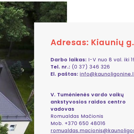
Adresas: Kiaunių g
Darbo laikas:
I-V nuo 8 val. iki 1
Tel. nr.:
(0 37) 346 326
El. paštas:
info@kaunoligonine.l
V. Tumėnienės vardo vaikų
ankstyvosios raidos centro
vadovas
Romualdas Mačionis
Mob. +370 650 48016
romualdas.macionis@kaunoligon