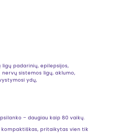
ligų padarinių, epilepsijos,
ų nervų sistemos ligų, aklumo,
 vystymosi ydų,
silanko – daugiau kaip 80 vaikų.
 kompaktiškas, pritaikytas vien tik