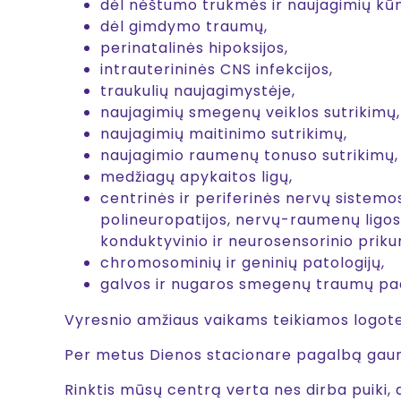
dėl nėštumo trukmės ir naujagimių kū
dėl gimdymo traumų,
perinatalinės hipoksijos,
intrauterininės CNS infekcijos,
traukulių naujagimystėje,
naujagimių smegenų veiklos sutrikimų,
naujagimių maitinimo sutrikimų,
naujagimio raumenų tonuso sutrikimų,
medžiagų apykaitos ligų,
centrinės ir periferinės nervų sistemos 
polineuropatijos, nervų-raumenų ligos,
konduktyvinio ir neurosensorinio priku
chromosominių ir geninių patologijų,
galvos ir nugaros smegenų traumų pad
Vyresnio amžiaus vaikams teikiamos logote
Per metus Dienos stacionare pagalbą gauna
Rinktis mūsų centrą verta nes dirba puiki, 