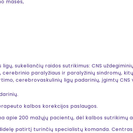
no masės,
ligų, sukeliančių raidos sutrikimus: CNS uždegiminių 
 cerebrinio paralyžiaus ir paralyžinių sindromų, kit
rtimo, cerebrovaskulinių ligų padarinių, įgimtų CNS
arinių.
rapeuto kalbos korekcijos paslaugos.
 apie 200 mažųjų pacientų, dėl kalbos sutrikimų ap
didelę patirtį turinčių specialistų komanda. Centras