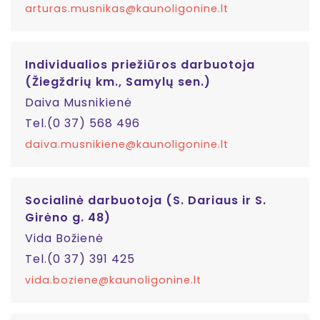
arturas.musnikas@kaunoligonine.lt
Individualios priežiūros darbuotoja
(Žiegždrių km., Samylų sen.)
Daiva Musnikienė
Tel.(0 37) 568 496
daiva.musnikiene@kaunoligonine.lt
Socialinė darbuotoja (S. Dariaus ir S.
Girėno g. 48)
Vida Božienė
Tel.(0 37) 391 425
vida.boziene@kaunoligonine.lt